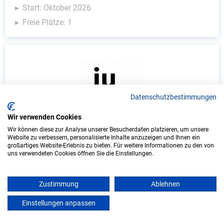
Start: Oktober 2026
Freie Plätze: 1
Datenschutzbestimmungen
Wir verwenden Cookies
Wir können diese zur Analyse unserer Besucherdaten platzieren, um unsere
Duales Studium Informatik (B.Sc.) am
Website zu verbessern, personalisierte Inhalte anzuzeigen und Ihnen ein
virtuellen Campus - Vereinigte
großartiges Website-Erlebnis zu bieten. Für weitere Informationen zu den von
uns verwendeten Cookies öffnen Sie die Einstellungen.
Hagelversicherung VVaG
Vereinigte Hagelversicherung VVaG
Zustimmung
Ablehnen
In Kooperation mit IU Duales Studium (Internationale
Einstellungen anpassen
mein azubister
Hochschule)