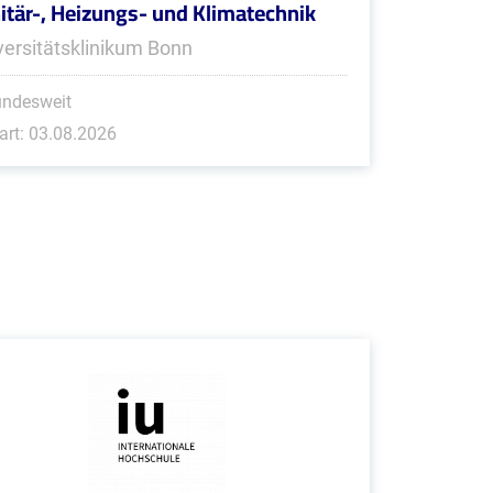
itär-, Heizungs- und Klimatechnik
versitätsklinikum Bonn
undesweit
art: 03.08.2026