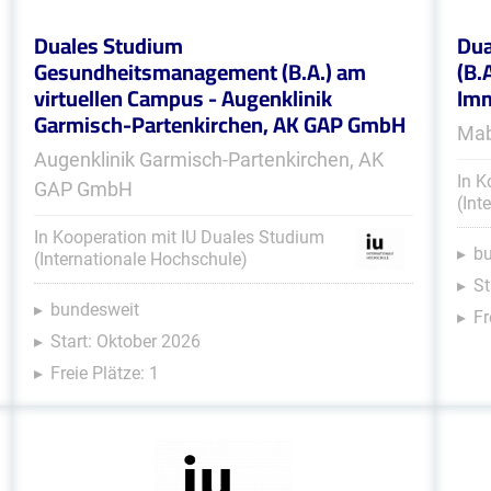
Duales Studium
Dua
Gesundheitsmanagement (B.A.) am
(B.
virtuellen Campus - Augenklinik
Im
Garmisch-Partenkirchen, AK GAP GmbH
Mab
Augenklinik Garmisch-Partenkirchen, AK
In K
GAP GmbH
(Int
In Kooperation mit IU Duales Studium
b
(Internationale Hochschule)
St
bundesweit
Fr
Start: Oktober 2026
Freie Plätze: 1