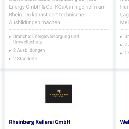
Energy GmbH & Co. KGaA in Ingelheim am
Han
Rhein. Du kannst dort technische
Lag
Ausbildungen machen.
Mei
Branche: Energieversorgung und
Br
Umweltschutz
2
2 Ausbildungen
1 
2 Standorte
Rheinberg Kellerei GmbH
Web