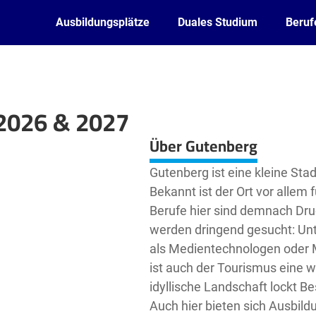
Ausbildungsplätze
Duales Studium
Beruf
 2026 & 2027
Leaflet
| ©
OpenStreetMap2
contributors
Über Gutenberg
Gutenberg ist eine kleine Sta
Bekannt ist der Ort vor allem 
Berufe hier sind demnach Dr
werden dringend gesucht: Unt
als Medientechnologen oder M
ist auch der Tourismus eine w
idyllische Landschaft lockt B
Auch hier bieten sich Ausbil