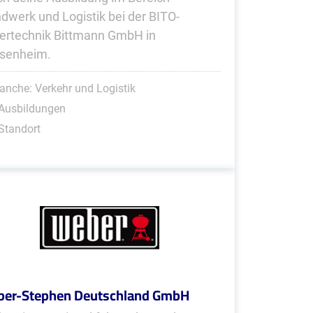
dwerk und Logistik bei der BITO-
ertechnik Bittmann GmbH in
senheim.
anche: Verkehr und Logistik
 Ausbildungen
Standort
er-Stephen Deutschland GmbH