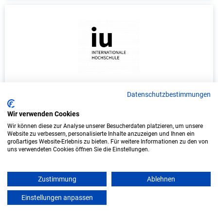
Duales Studium Mediendesign (B.A.) am
Datenschutzbestimmungen
virtuellen Campus - Agrarservice Lass GmbH
Wir verwenden Cookies
Agrarservice Lass GmbH
Wir können diese zur Analyse unserer Besucherdaten platzieren, um unsere
Website zu verbessern, personalisierte Inhalte anzuzeigen und Ihnen ein
In Kooperation mit IU Duales Studium (Internationale
großartiges Website-Erlebnis zu bieten. Für weitere Informationen zu den von
uns verwendeten Cookies öffnen Sie die Einstellungen.
Hochschule)
bundesweit
Zustimmung
Ablehnen
Start: Oktober 2026
Einstellungen anpassen
mein azubister
Freie Plätze: 1