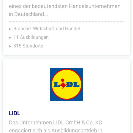
eines der bedeutendsten Handelsunternehmen
in Deutschland...
Branche: Wirtschaft und Handel
11 Ausbildungen
315 Standorte
LIDL
Das Unternehmen LIDL GmbH & Co. KG
engagiert sich als Ausbildungsbetrieb in