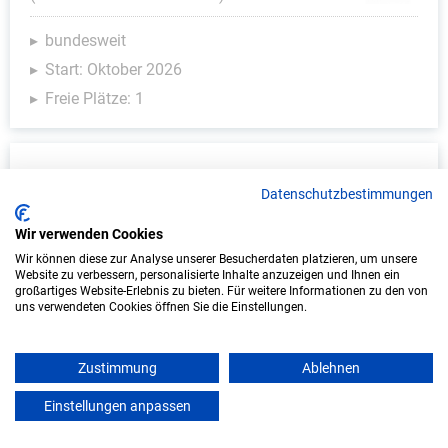
bundesweit
Start: Oktober 2026
Freie Plätze: 1
Datenschutzbestimmungen
Wir verwenden Cookies
Wir können diese zur Analyse unserer Besucherdaten platzieren, um unsere
Website zu verbessern, personalisierte Inhalte anzuzeigen und Ihnen ein
großartiges Website-Erlebnis zu bieten. Für weitere Informationen zu den von
uns verwendeten Cookies öffnen Sie die Einstellungen.
Duales Studium Informatik (B.Sc.) am
virtuellen Campus - Lange Immo GmbH
Zustimmung
Ablehnen
LANGE IMMO GmbH
Einstellungen anpassen
mein azubister
In Kooperation mit IU Duales Studium
(Internationale Hochschule)