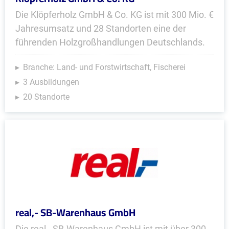
Die Klöpferholz GmbH & Co. KG ist mit 300 Mio. €
Jahresumsatz und 28 Standorten eine der
führenden Holzgroßhandlungen Deutschlands.
Branche: Land- und Forstwirtschaft, Fischerei
3 Ausbildungen
20 Standorte
real,- SB-Warenhaus GmbH
Die real,- SB-Warenhaus GmbH ist mit über 300