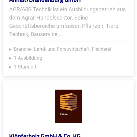
AGRAVIS Technik ist ein Ausbildungsbetrieb aus
dem Agrar-Handelssektor. Seine
Geschäftsbereiche umfassen Pflanzen, Tiere,
Technik, Bauservice,...
Branche: Land- und Forstwirtschaft, Fischerei
1 Ausbildung
1 Standort
Klöpferholz GmbH & Co. KG