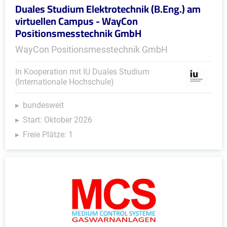
Duales Studium Elektrotechnik (B.Eng.) am
virtuellen Campus - WayCon
Positionsmesstechnik GmbH
WayCon Positionsmesstechnik GmbH
In Kooperation mit IU Duales Studium
(Internationale Hochschule)
bundesweit
Start: Oktober 2026
Freie Plätze: 1