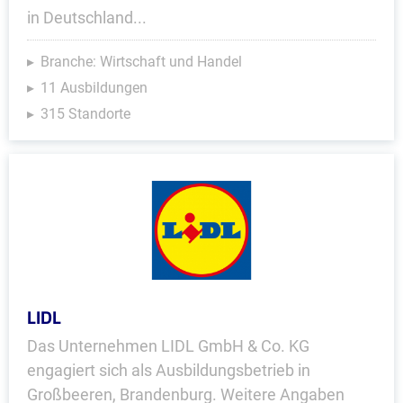
in Deutschland...
Branche: Wirtschaft und Handel
11 Ausbildungen
315 Standorte
LIDL
Das Unternehmen LIDL GmbH & Co. KG
engagiert sich als Ausbildungsbetrieb in
Großbeeren, Brandenburg. Weitere Angaben