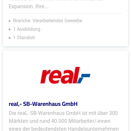
Expansion. Ihre...
Branche: Verarbeitendes Gewerbe
1 Ausbildung
1 Standort
real,- SB-Warenhaus GmbH
Die real,- SB-Warenhaus GmbH ist mit über 300
Märkten und rund 40.000 Mitarbeiter/-innen
eines der bedeutendsten Handelsunternehmen