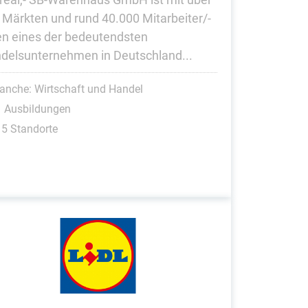
 Märkten und rund 40.000 Mitarbeiter/-
en eines der bedeutendsten
delsunternehmen in Deutschland...
anche: Wirtschaft und Handel
1 Ausbildungen
5 Standorte