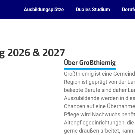
Ausbildungsplätze
Duales Studium
Beruf
ng 2026 & 2027
Leaflet
| ©
OpenStreetMap2
contributors
Über Großthiemig
Großthiemig ist eine Gemeinde
Region ist geprägt von der 
beliebte Berufe sind daher Lan
Auszubildende werden in die
Chancen auf eine Übernahme 
Pflege wird Nachwuchs benöti
Altenpflegeeinrichtungen, di
gerne draußen arbeitet, kann 