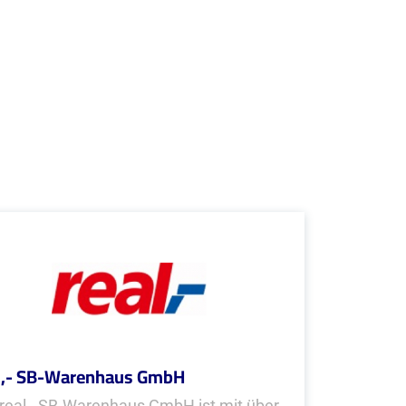
l,- SB-Warenhaus GmbH
 real,- SB-Warenhaus GmbH ist mit über