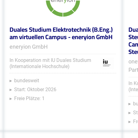
Duales Studium Elektrotechnik (B.Eng.)
Dua
am virtuellen Campus - eneryion GmbH
Ste
Cam
eneryion GmbH
Ste
In Kooperation mit IU Duales Studium
one
(Internationale Hochschule)
Pa
bundesweit
In K
Start: Oktober 2026
(Int
Freie Plätze: 1
b
St
Fr