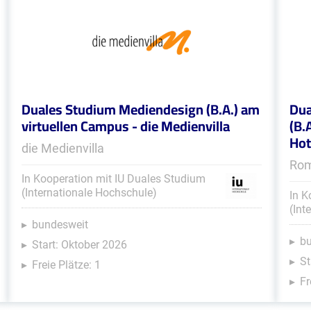
Duales Studium Mediendesign (B.A.) am
Dua
virtuellen Campus - die Medienvilla
(B.
Hot
die Medienvilla
Rom
In Kooperation mit IU Duales Studium
(Internationale Hochschule)
In K
(Int
bundesweit
b
Start: Oktober 2026
St
Freie Plätze: 1
Fr