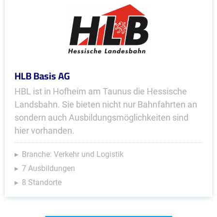
HLB Basis AG
HBL ist in Hofheim am Taunus die Hessische
Landsbahn. Sie bieten nicht nur Bahnfahrten an
sondern auch Ausbildungsmöglichkeiten sind
hier vorhanden.
Branche: Verkehr und Logistik
7 Ausbildungen
8 Standorte