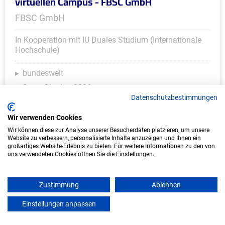
virtuellen Campus - FBSC GmbH
FBSC GmbH
In Kooperation mit IU Duales Studium (Internationale
Hochschule)
bundesweit
Start: Oktober 2026
Datenschutzbestimmungen
Freie Plätze: 1
Wir verwenden Cookies
Wir können diese zur Analyse unserer Besucherdaten platzieren, um unsere
Website zu verbessern, personalisierte Inhalte anzuzeigen und Ihnen ein
Weitere Ausbildungsplätze
großartiges Website-Erlebnis zu bieten. Für weitere Informationen zu den von
uns verwendeten Cookies öffnen Sie die Einstellungen.
Zustimmung
Ablehnen
KFZ - Ausbildungsplätze
Einstellungen anpassen
mein azubister