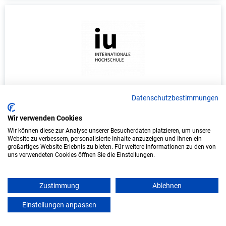
Duales Studium Informatik (B.Sc.) am
Datenschutzbestimmungen
virtuellen Campus - FBSC GmbH
Wir verwenden Cookies
FBSC GmbH
Wir können diese zur Analyse unserer Besucherdaten platzieren, um unsere
Website zu verbessern, personalisierte Inhalte anzuzeigen und Ihnen ein
In Kooperation mit IU Duales Studium (Internationale
großartiges Website-Erlebnis zu bieten. Für weitere Informationen zu den von
uns verwendeten Cookies öffnen Sie die Einstellungen.
Hochschule)
bundesweit
Zustimmung
Ablehnen
Start: Oktober 2026
Einstellungen anpassen
mein azubister
Freie Plätze: 1