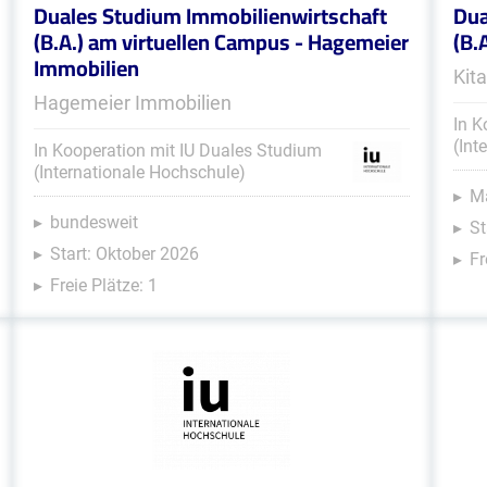
Duales Studium Immobilienwirtschaft
Dua
(B.A.) am virtuellen Campus - Hagemeier
(B.
Immobilien
Kit
Hagemeier Immobilien
In K
(Int
In Kooperation mit IU Duales Studium
(Internationale Hochschule)
M
bundesweit
St
Start: Oktober 2026
Fr
Freie Plätze: 1