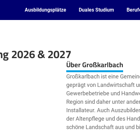
Ausbildungsplätze
Duales Studium
Beruf
ng 2026 & 2027
Leaflet
| ©
OpenStreetMap2
contributors
Über Großkarlbach
Großkarlbach ist eine Gemeind
geprägt von Landwirtschaft u
Gewerbebetriebe und Handwerk
Region sind daher unter ande
Installateur. Auch Auszubilde
der Altenpflege und des Hand
schöne Landschaft aus und bie