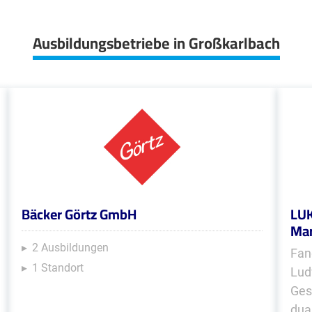
Ausbildungsbetriebe in Großkarlbach
Bäcker Görtz GmbH
LUK
Mar
2 Ausbildungen
Fan
1 Standort
Lud
Ges
dua