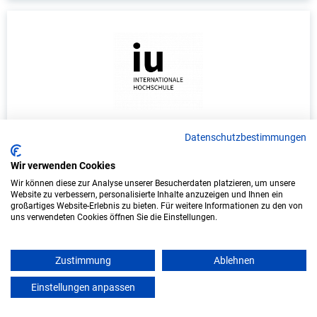
Duales Studium Informatik (B.Sc.) am
Datenschutzbestimmungen
virtuellen Campus - Vereinigte
Wir verwenden Cookies
Hagelversicherung VVaG
Wir können diese zur Analyse unserer Besucherdaten platzieren, um unsere
Vereinigte Hagelversicherung VVaG
Website zu verbessern, personalisierte Inhalte anzuzeigen und Ihnen ein
großartiges Website-Erlebnis zu bieten. Für weitere Informationen zu den von
uns verwendeten Cookies öffnen Sie die Einstellungen.
In Kooperation mit IU Duales Studium (Internationale
Hochschule)
Zustimmung
Ablehnen
bundesweit
Einstellungen anpassen
mein azubister
Start: Oktober 2026
Freie Plätze: 1