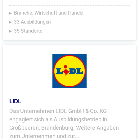
Branche: Wirtschaft und Handel
33 Ausbildungen
35 Standorte
LIDL
Das Unternehmen LIDL GmbH & Co. KG
engagiert sich als Ausbildungsbetrieb in
Großbeeren, Brandenburg. Weitere Angaben
zum Unternehmen und zur...