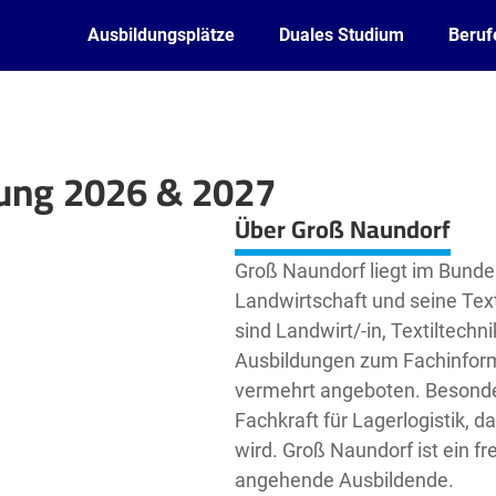
Ausbildungsplätze
Duales Studium
Beruf
dung 2026 & 2027
Leaflet
| ©
OpenStreetMap2
contributors
Über Groß Naundorf
Groß Naundorf liegt im Bunde
Landwirtschaft und seine Text
sind Landwirt/-in, Textiltechn
Ausbildungen zum Fachinform
vermehrt angeboten. Besonder
Fachkraft für Lagerlogistik, 
wird. Groß Naundorf ist ein fr
angehende Ausbildende.