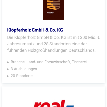
Klöpferholz GmbH & Co. KG
Die Klöpferholz GmbH & Co. KG ist mit 300 Mio. €
Jahresumsatz und 28 Standorten eine der
führenden Holzgroßhandlungen Deutschlands.
Branche: Land- und Forstwirtschaft, Fischerei
3 Ausbildungen
20 Standorte