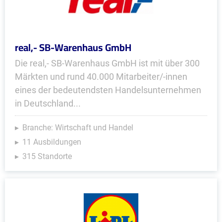
real,- SB-Warenhaus GmbH
Die real,- SB-Warenhaus GmbH ist mit über 300
Märkten und rund 40.000 Mitarbeiter/-innen
eines der bedeutendsten Handelsunternehmen
in Deutschland...
Branche: Wirtschaft und Handel
11 Ausbildungen
315 Standorte