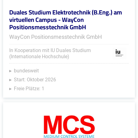
Duales Studium Elektrotechnik (B.Eng.) am
virtuellen Campus - WayCon
Positionsmesstechnik GmbH
WayCon Positionsmesstechnik GmbH
In Kooperation mit IU Duales Studium
(Internationale Hochschule)
bundesweit
Start: Oktober 2026
Freie Plätze: 1