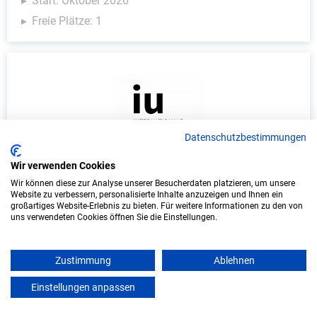
Start: Oktober 2026
Freie Plätze: 1
Datenschutzbestimmungen
Wir verwenden Cookies
Duales Studium Informatik (B.Sc.) am
Wir können diese zur Analyse unserer Besucherdaten platzieren, um unsere
virtuellen Campus - FBSC GmbH
Website zu verbessern, personalisierte Inhalte anzuzeigen und Ihnen ein
großartiges Website-Erlebnis zu bieten. Für weitere Informationen zu den von
uns verwendeten Cookies öffnen Sie die Einstellungen.
FBSC GmbH
In Kooperation mit IU Duales Studium (Internationale
Zustimmung
Ablehnen
Hochschule)
Einstellungen anpassen
mein azubister
bundesweit