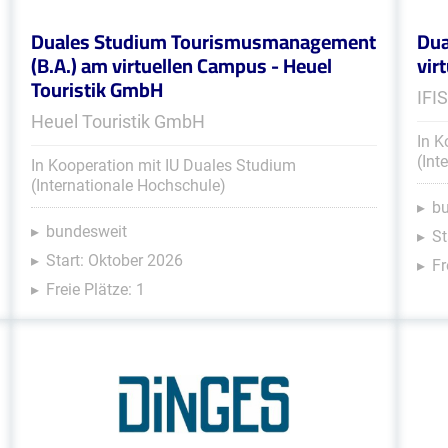
Duales Studium Tourismusmanagement
Dua
(B.A.) am virtuellen Campus - Heuel
vir
Touristik GmbH
IFI
Heuel Touristik GmbH
In K
(Int
In Kooperation mit IU Duales Studium
(Internationale Hochschule)
b
bundesweit
St
Start: Oktober 2026
Fr
Freie Plätze: 1