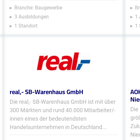
Branche: Baugewerbe
Br
3 Ausbildungen
1 
1 Standort
1 
real,- SB-Warenhaus GmbH
AOK
Nie
Die real,- SB-Warenhaus GmbH ist mit über
Die
300 Märkten und rund 40.000 Mitarbeiter/-
grö
innen eines der bedeutendsten
Zuk
Handelsunternehmen in Deutschland...
Nie