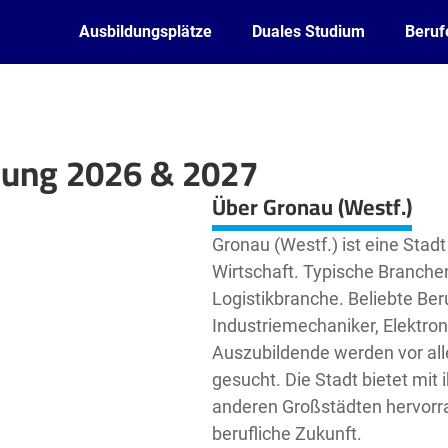
Ausbildungsplätze
Duales Studium
Beruf
ldung 2026 & 2027
Leaflet
| ©
OpenStreetMap2
contributors
Über Gronau (Westf.)
Gronau (Westf.) ist eine Stadt
Wirtschaft. Typische Branchen 
Logistikbranche. Beliebte Ber
Industriemechaniker, Elektroni
Auszubildende werden vor alle
gesucht. Die Stadt bietet mit 
anderen Großstädten hervorra
berufliche Zukunft.