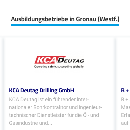
Ausbildungsbetriebe in Gronau (Westf.)
KCA Deutag Drilling GmbH
B +
KCA Deutag ist ein führ­ender inter­
B +
nationaler Bohr­kon­traktor und ingenieur­
Mas
technischer Dienst­leister für die Öl- und
Erf
Gas­industrie und...
auf