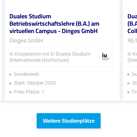
Duales Studium
Dua
Betriebswirtschaftslehre (B.A.) am
(B.
virtuellen Campus - Dinges GmbH
Col
Dinges GmbH
RE/
In Kooperation mit IU Duales Studium
In K
(Internationale Hochschule)
(Int
bundesweit
b
Start: Oktober 2026
St
Freie Plätze: 1
Fr
Weitere Studienplätze