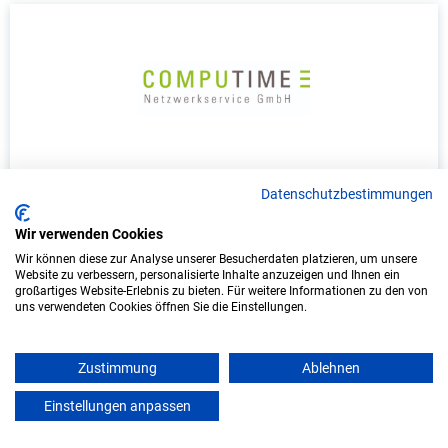
Duales Studium Informatik (B.Sc.) am
Datenschutzbestimmungen
virtuellen Campus - COMPUTIME
Netzwerkservice GmbH
Wir verwenden Cookies
Wir können diese zur Analyse unserer Besucherdaten platzieren, um unsere
COMPUTIME Netzwerkservice GmbH
Website zu verbessern, personalisierte Inhalte anzuzeigen und Ihnen ein
großartiges Website-Erlebnis zu bieten. Für weitere Informationen zu den von
uns verwendeten Cookies öffnen Sie die Einstellungen.
In Kooperation mit IU Duales Studium
(Internationale Hochschule)
Zustimmung
Ablehnen
bundesweit
Start: Oktober 2026
Einstellungen anpassen
mein azubister
Freie Plätze: 1