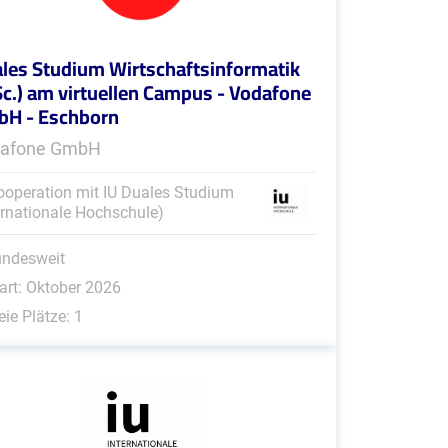
les Studium Wirtschaftsinformatik
Sc.) am virtuellen Campus - Vodafone
H - Eschborn
afone GmbH
ooperation mit IU Duales Studium
ernationale Hochschule)
undesweit
art: Oktober 2026
eie Plätze: 1