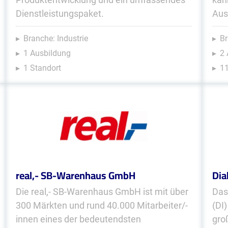
Dienstleistungspaket.
Aus
Branche: Industrie
Br
1 Ausbildung
2
1 Standort
11
real,- SB-Warenhaus GmbH
Dia
Die real,- SB-Warenhaus GmbH ist mit über
Das
300 Märkten und rund 40.000 Mitarbeiter/-
(DI)
innen eines der bedeutendsten
gro