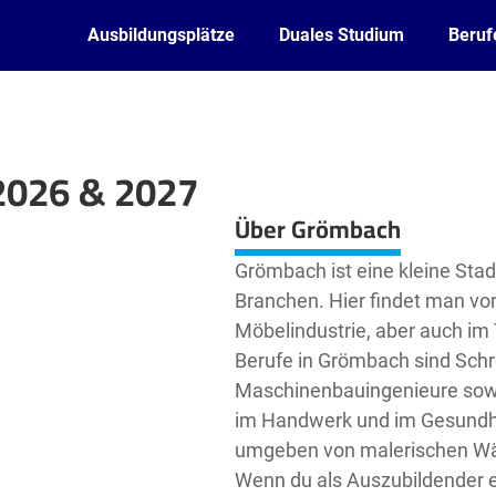
Ausbildungsplätze
Duales Studium
Beruf
2026 & 2027
Leaflet
| ©
OpenStreetMap2
contributors
Über Grömbach
Grömbach ist eine kleine Stad
Branchen. Hier findet man vor
Möbelindustrie, aber auch im
Berufe in Grömbach sind Schrei
Maschinenbauingenieure sowi
im Handwerk und im Gesundhe
umgeben von malerischen Wäl
Wenn du als Auszubildender e