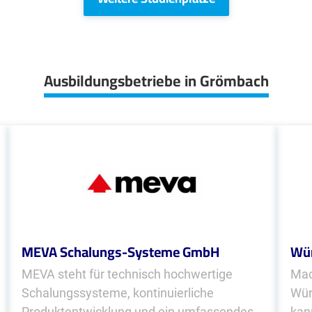
Ausbildungsbetriebe in Grömbach
MEVA Schalungs-Systeme GmbH
Wür
MEVA steht für technisch hochwertige
Mac
Schalungssysteme, kontinuierliche
Wür
Produktentwicklung und ein umfassendes
kan