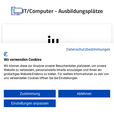
IT/Computer - Ausbildungsplätze
Datenschutzbestimmungen
Wir verwenden Cookies
Wir können diese zur Analyse unserer Besucherdaten platzieren, um unsere
Duales Studium Wirtschaftsinformatik
Website zu verbessern, personalisierte Inhalte anzuzeigen und Ihnen ein
(B.Sc.) am virtuellen Campus - KIX Service
großartiges Website-Erlebnis zu bieten. Für weitere Informationen zu den von
uns verwendeten Cookies öffnen Sie die Einstellungen.
Software GmbH
KIX Service Software GmbH
Zustimmung
Ablehnen
In Kooperation mit IU Duales Studium (Internationale
Einstellungen anpassen
mein azubister
Hochschule)