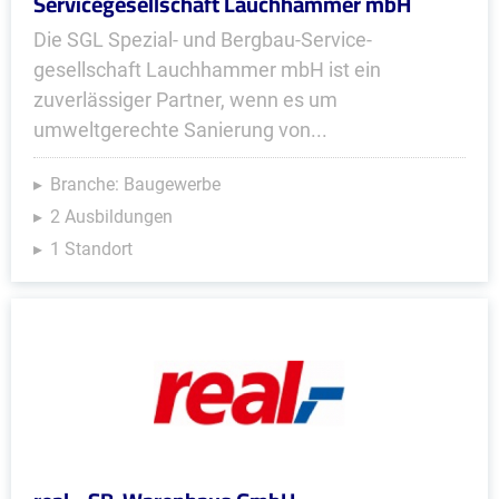
Servicegesellschaft Lauchhammer mbH
Die SGL Spezial- und Bergbau-Service­
gesellschaft Lauchhammer mbH ist ein
zuverlässiger Partner, wenn es um
umweltgerechte Sanierung von...
Branche: Baugewerbe
2 Ausbildungen
1 Standort