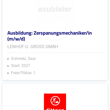
Ausbildung: Zerspanungsmechaniker/in
(m/w/d)
LENHOF-U. GROSS GMBH
Schmelz, Saar
Start: 2027
Freie Plätze: 1