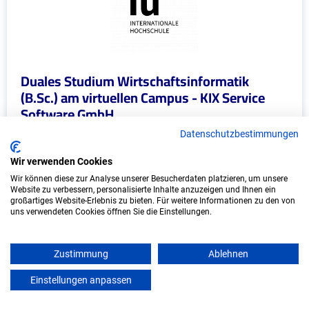
Duales Studium Wirtschaftsinformatik
(B.Sc.) am virtuellen Campus - KIX Service
Software GmbH
Datenschutzbestimmungen
KIX Service Software GmbH
Wir verwenden Cookies
In Kooperation mit IU Duales Studium (Internationale
Wir können diese zur Analyse unserer Besucherdaten platzieren, um unsere
Hochschule)
Website zu verbessern, personalisierte Inhalte anzuzeigen und Ihnen ein
großartiges Website-Erlebnis zu bieten. Für weitere Informationen zu den von
bundesweit
uns verwendeten Cookies öffnen Sie die Einstellungen.
Start: Oktober 2026
Freie Plätze: 1
Zustimmung
Ablehnen
Einstellungen anpassen
mein azubister