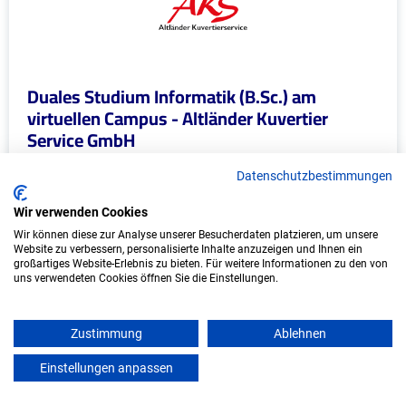
Duales Studium Informatik (B.Sc.) am
virtuellen Campus - Altländer Kuvertier
Service GmbH
Altländer Kuvertier Service GmbH
Datenschutzbestimmungen
In Kooperation mit IU Duales Studium
Wir verwenden Cookies
(Internationale Hochschule)
Wir können diese zur Analyse unserer Besucherdaten platzieren, um unsere
Website zu verbessern, personalisierte Inhalte anzuzeigen und Ihnen ein
großartiges Website-Erlebnis zu bieten. Für weitere Informationen zu den von
bundesweit
uns verwendeten Cookies öffnen Sie die Einstellungen.
Start: Oktober 2026
Freie Plätze: 1
Zustimmung
Ablehnen
Einstellungen anpassen
mein azubister