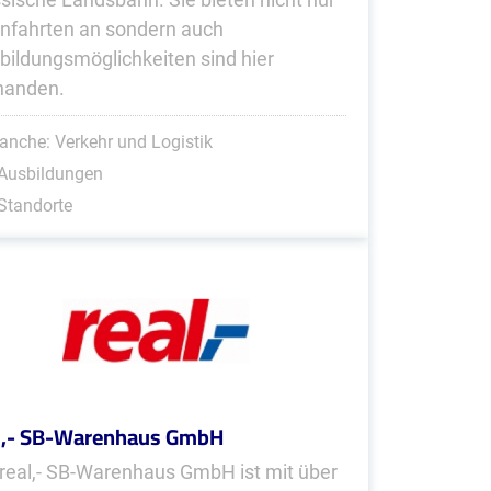
nfahrten an sondern auch
bildungsmöglichkeiten sind hier
handen.
anche: Verkehr und Logistik
 Ausbildungen
Standorte
l,- SB-Warenhaus GmbH
 real,- SB-Warenhaus GmbH ist mit über