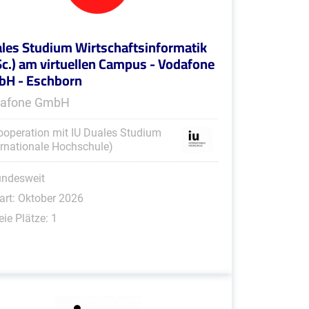
les Studium Wirtschaftsinformatik
Sc.) am virtuellen Campus - Vodafone
H - Eschborn
afone GmbH
ooperation mit IU Duales Studium
ernationale Hochschule)
undesweit
art: Oktober 2026
eie Plätze: 1