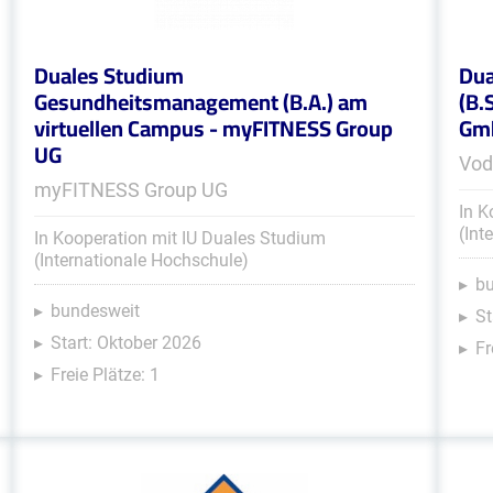
Duales Studium
Dua
Gesundheitsmanagement (B.A.) am
(B.
virtuellen Campus - myFITNESS Group
Gmb
UG
Vod
myFITNESS Group UG
In K
(Int
In Kooperation mit IU Duales Studium
(Internationale Hochschule)
b
bundesweit
St
Start: Oktober 2026
Fr
Freie Plätze: 1