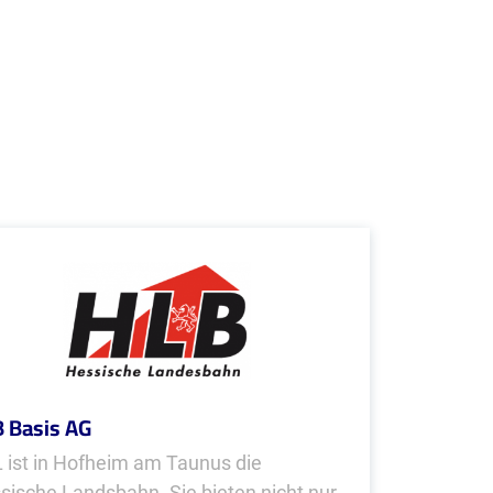
 Basis AG
 ist in Hofheim am Taunus die
sische Landsbahn. Sie bieten nicht nur