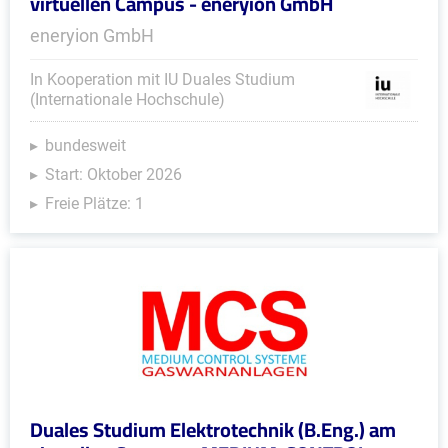
virtuellen Campus - eneryion GmbH
eneryion GmbH
In Kooperation mit IU Duales Studium
(Internationale Hochschule)
bundesweit
Start: Oktober 2026
Freie Plätze: 1
Duales Studium Elektrotechnik (B.Eng.) am