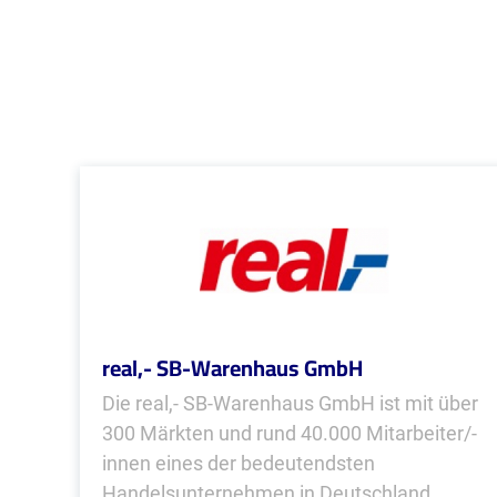
real,- SB-Warenhaus GmbH
Die real,- SB-Warenhaus GmbH ist mit über
300 Märkten und rund 40.000 Mitarbeiter/-
innen eines der bedeutendsten
Handelsunternehmen in Deutschland...