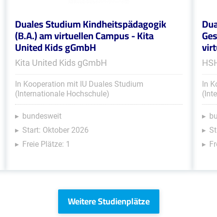
Duales Studium Kindheitspädagogik
Dua
(B.A.) am virtuellen Campus - Kita
Ges
United Kids gGmbH
vir
Kita United Kids gGmbH
HSH
In Kooperation mit IU Duales Studium
In K
(Internationale Hochschule)
(Int
bundesweit
b
Start: Oktober 2026
St
Freie Plätze: 1
Fr
Weitere Studienplätze