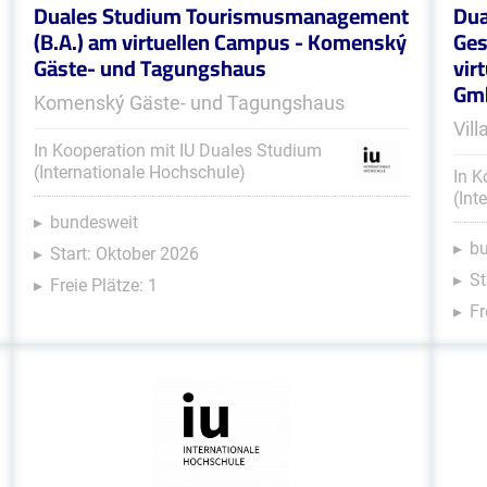
Duales Studium Tourismusmanagement
Dua
(B.A.) am virtuellen Campus - Komenský
Ges
Gäste- und Tagungshaus
vir
Gmb
Komenský Gäste- und Tagungshaus
Vil
In Kooperation mit IU Duales Studium
(Internationale Hochschule)
In K
(Int
bundesweit
b
Start: Oktober 2026
St
Freie Plätze: 1
Fr