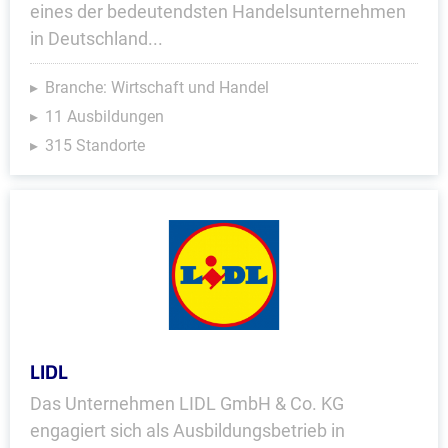
eines der bedeutendsten Handelsunternehmen
in Deutschland...
Branche: Wirtschaft und Handel
11 Ausbildungen
315 Standorte
LIDL
Das Unternehmen LIDL GmbH & Co. KG
engagiert sich als Ausbildungsbetrieb in