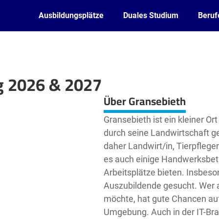
Ausbildungsplätze
Duales Studium
Beruf
g 2026 & 2027
Leaflet
| ©
OpenStreetMap2
contributors
Über Gransebieth
Gransebieth ist ein kleiner O
durch seine Landwirtschaft gep
daher Landwirt/in, Tierpfleger
es auch einige Handwerksbet
Arbeitsplätze bieten. Insbes
Auszubildende gesucht. Wer 
möchte, hat gute Chancen auf
Umgebung. Auch in der IT-Bra