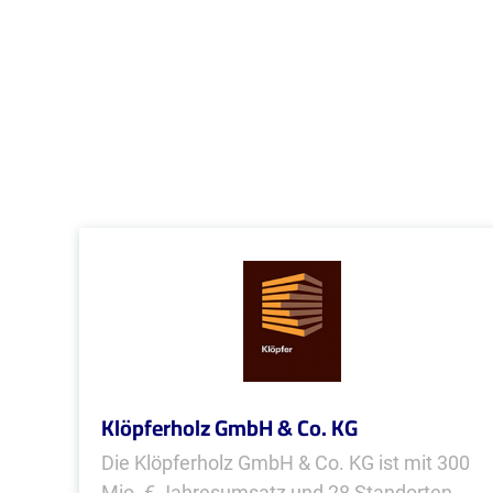
Klöpferholz GmbH & Co. KG
Die Klöpferholz GmbH & Co. KG ist mit 300
Mio. € Jahresumsatz und 28 Standorten