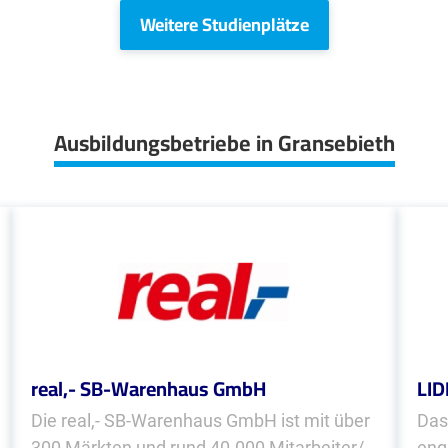
Weitere Studienplätze
Ausbildungsbetriebe in Gransebieth
real,- SB-Warenhaus GmbH
LID
Die real,- SB-Warenhaus GmbH ist mit über
Das
300 Märkten und rund 40.000 Mitarbeiter/-
eng