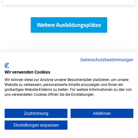
Weitere Ausbildungsplätze
IT/Computer - Ausbildungsplätze
Datenschutzbestimmungen
Wir verwenden Cookies
Wir können diese zur Analyse unserer Besucherdaten platzieren, um unsere
Website zu verbessern, personalisierte Inhalte anzuzeigen und Ihnen ein
großartiges Website-Erlebnis zu bieten. Für weitere Informationen zu den von
uns verwendeten Cookies öffnen Sie die Einstellungen.
Zustimmung
Ablehnen
Einstellungen anpassen
mein azubister
Duales Studium Informatik (B.Sc.) am
virtuellen Campus - ASSMANN Electronic