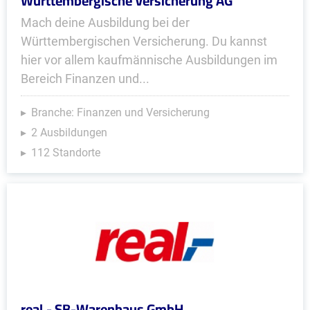
Württembergische Versicherung AG
Mach deine Ausbildung bei der
Württembergischen Versicherung. Du kannst
hier vor allem kaufmännische Ausbildungen im
Bereich Finanzen und...
Branche: Finanzen und Versicherung
2 Ausbildungen
112 Standorte
real,- SB-Warenhaus GmbH