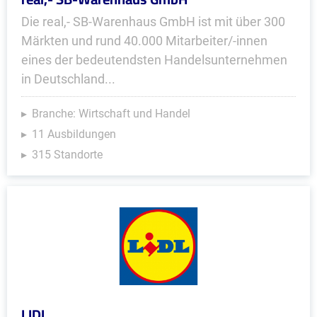
Die real,- SB-Warenhaus GmbH ist mit über 300
Märkten und rund 40.000 Mitarbeiter/-innen
eines der bedeutendsten Handelsunternehmen
in Deutschland...
Branche: Wirtschaft und Handel
11 Ausbildungen
315 Standorte
LIDL