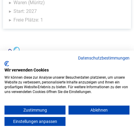
Waren (Müritz)
Start: 2027
Freie Plätze: 1
Kinder & Soziales - Ausbildungsplätze
Datenschutzbestimmungen
Wir verwenden Cookies
Wir können diese zur Analyse unserer Besucherdaten platzieren, um unsere
Website zu verbessern, personalisierte Inhalte anzuzeigen und Ihnen ein
großartiges Website-Erlebnis zu bieten. Für weitere Informationen zu den von
uns verwendeten Cookies öffnen Sie die Einstellungen.
Zustimmung
Ablehnen
Duales Studium Soziale Arbeit (B.A.) am
Einstellungen anpassen
mein azubister
virtuellen Campus - Sozjus Sozialarbeit &