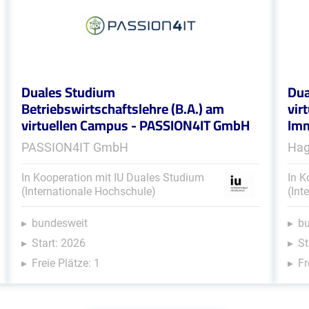
Duales Studium
Dua
Betriebswirtschaftslehre (B.A.) am
vir
virtuellen Campus - PASSION4IT GmbH
Imm
PASSION4IT GmbH
Hag
In Kooperation mit IU Duales Studium
In K
(Internationale Hochschule)
(Int
bundesweit
b
Start: 2026
St
Freie Plätze: 1
Fr