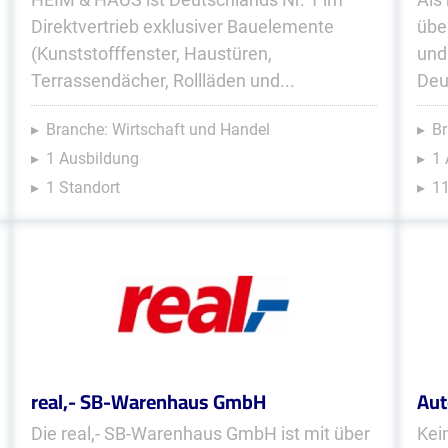
Direktvertrieb exklusiver Bauelemente
übe
(Kunststofffenster, Haustüren,
und
Terrassendächer, Rollläden und...
Deu
Branche: Wirtschaft und Handel
B
1 Ausbildung
1 
1 Standort
11
real,- SB-Warenhaus GmbH
Aut
Die real,- SB-Warenhaus GmbH ist mit über
Kei