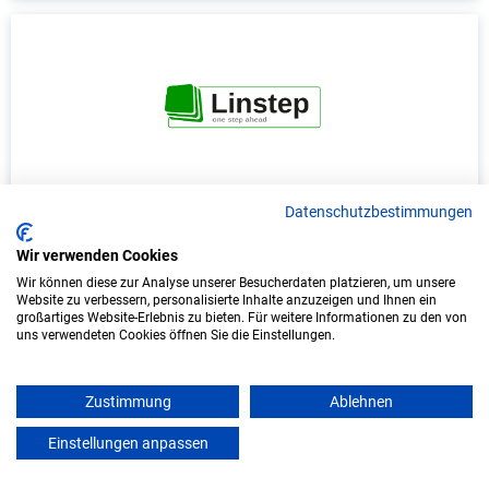
Duales Studium Informatik (B.Sc.) am
Datenschutzbestimmungen
virtuellen Campus - LINSTEP Software GmbH
Wir verwenden Cookies
LINSTEP Software GmbH
Wir können diese zur Analyse unserer Besucherdaten platzieren, um unsere
Website zu verbessern, personalisierte Inhalte anzuzeigen und Ihnen ein
großartiges Website-Erlebnis zu bieten. Für weitere Informationen zu den von
In Kooperation mit IU Duales Studium
uns verwendeten Cookies öffnen Sie die Einstellungen.
(Internationale Hochschule)
bundesweit
Zustimmung
Ablehnen
Start: Oktober 2026
Einstellungen anpassen
mein azubister
Freie Plätze: 1