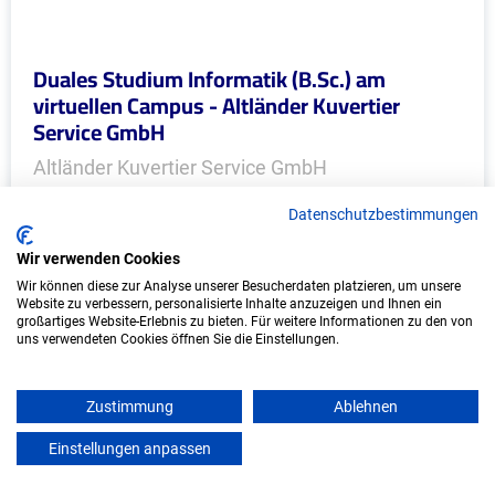
Duales Studium Informatik (B.Sc.) am
virtuellen Campus - Altländer Kuvertier
Service GmbH
Altländer Kuvertier Service GmbH
In Kooperation mit IU Duales Studium
Datenschutzbestimmungen
(Internationale Hochschule)
Wir verwenden Cookies
Wir können diese zur Analyse unserer Besucherdaten platzieren, um unsere
bundesweit
Website zu verbessern, personalisierte Inhalte anzuzeigen und Ihnen ein
Start: Oktober 2026
großartiges Website-Erlebnis zu bieten. Für weitere Informationen zu den von
uns verwendeten Cookies öffnen Sie die Einstellungen.
Freie Plätze: 1
Zustimmung
Ablehnen
Weitere Ausbildungsplätze
Einstellungen anpassen
mein azubister