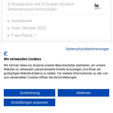
In Kooperation mit IU Duales Studium
(Internationale Hochschule)
bundesweit
Start: Oktober 2026
Freie Plätze: 1
Datenschutzbestimmungen
Wir verwenden Cookies
Wir können diese zur Analyse unserer Besucherdaten platzieren, um unsere
Website zu verbessern, personalisierte Inhalte anzuzeigen und Ihnen ein
großartiges Website-Erlebnis zu bieten. Für weitere Informationen zu den von
uns verwendeten Cookies öffnen Sie die Einstellungen.
Duales Studium Informatik (B.Sc.) am
Zustimmung
Ablehnen
virtuellen Campus - COMPUTIME
Netzwerkservice GmbH
Einstellungen anpassen
mein azubister
COMPUTIME Netzwerkservice GmbH