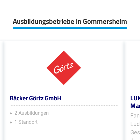
Ausbildungsbetriebe in Gommersheim
Bäcker Görtz GmbH
LUK
Mar
2 Ausbildungen
Fan
1 Standort
Lud
Ges