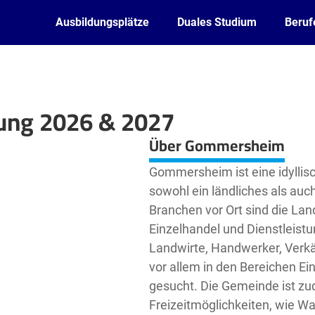
Ausbildungsplätze
Duales Studium
Beruf
ung 2026 & 2027
Leaflet
| ©
OpenStreetMap2
contributors
Über Gommersheim
Gommersheim ist eine idyllis
sowohl ein ländliches als au
Branchen vor Ort sind die La
Einzelhandel und Dienstleist
Landwirte, Handwerker, Verk
vor allem in den Bereichen E
gesucht. Die Gemeinde ist zud
Freizeitmöglichkeiten, wie W