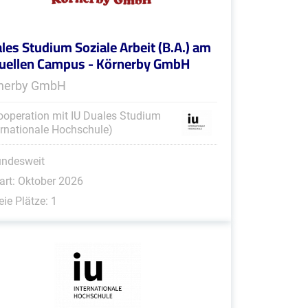
les Studium Soziale Arbeit (B.A.) am
tuellen Campus - Körnerby GmbH
nerby GmbH
ooperation mit IU Duales Studium
ernationale Hochschule)
undesweit
art: Oktober 2026
eie Plätze: 1