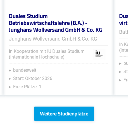
Duales Studium
Dua
Betriebswirtschaftslehre (B.A.) -
vir
Junghans Wollversand GmbH & Co. KG
Bat
Junghans Wollversand GmbH & Co. KG
In K
(Int
In Kooperation mit IU Duales Studium
(Internationale Hochschule)
b
bundesweit
St
Start: Oktober 2026
Fr
Freie Plätze: 1
Weitere Studienplätze