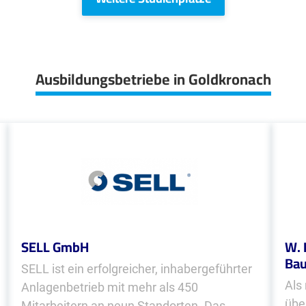
Ausbildungsbetriebe in Goldkronach
SELL GmbH
W. 
Ba
SELL ist ein erfolgreicher, inhabergeführter
Als
Anlagenbetrieb mit mehr als 450
übe
Mitarbeitern an neun Standorten. Das