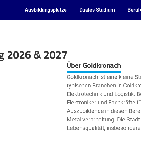
Ausbildungsplätze
Duales Studium
Beruf
ng 2026 & 2027
Leaflet
| ©
OpenStreetMap2
contributors
Über Goldkronach
Goldkronach ist eine kleine S
typischen Branchen in Goldkro
Elektrotechnik und Logistik. 
Elektroniker und Fachkräfte f
Auszubildende in diesen Bere
Metallverarbeitung. Die Stadt 
Lebensqualität, insbesondere