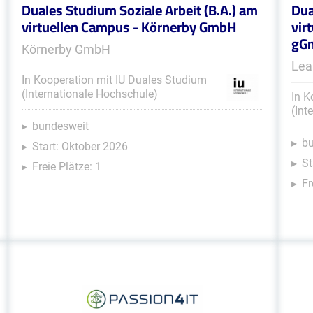
Duales Studium Soziale Arbeit (B.A.) am
Dua
virtuellen Campus - Körnerby GmbH
vir
gG
Körnerby GmbH
Lea
In Kooperation mit IU Duales Studium
(Internationale Hochschule)
In K
(Int
bundesweit
b
Start: Oktober 2026
St
Freie Plätze: 1
Fr