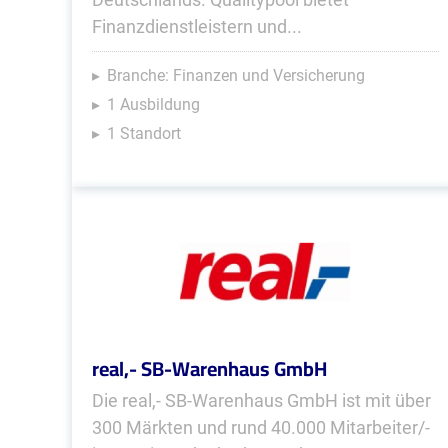
Finanzdienstleistern und...
Branche: Finanzen und Versicherung
1 Ausbildung
1 Standort
real,- SB-Warenhaus GmbH
Die real,- SB-Warenhaus GmbH ist mit über
300 Märkten und rund 40.000 Mitarbeiter/-