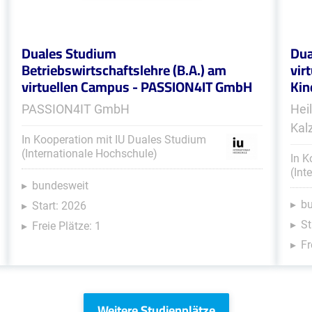
Duales Studium
Dua
Betriebswirtschaftslehre (B.A.) am
vir
virtuellen Campus - PASSION4IT GmbH
Kin
PASSION4IT GmbH
Hei
Kal
In Kooperation mit IU Duales Studium
(Internationale Hochschule)
In K
(Int
bundesweit
b
Start: 2026
St
Freie Plätze: 1
Fr
Weitere Studienplätze