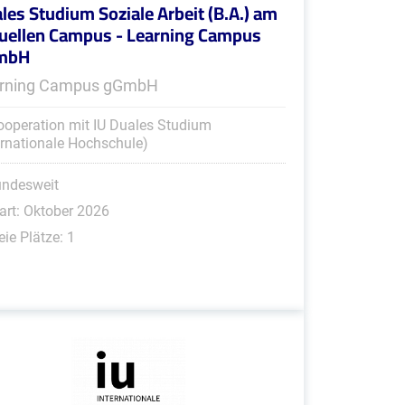
les Studium Soziale Arbeit (B.A.) am
tuellen Campus - Learning Campus
mbH
rning Campus gGmbH
ooperation mit IU Duales Studium
ernationale Hochschule)
undesweit
art: Oktober 2026
eie Plätze: 1