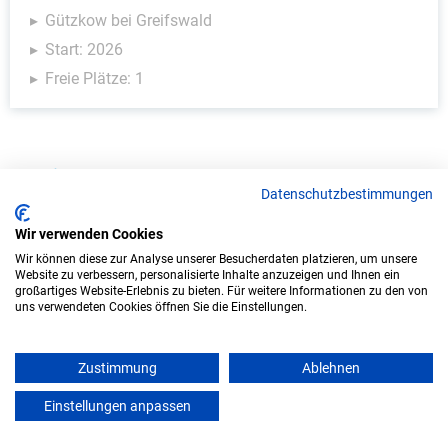
Gützkow bei Greifswald
Start: 2026
Freie Plätze: 1
Kinder & Soziales - Ausbildungsplätze
Datenschutzbestimmungen
Wir verwenden Cookies
Wir können diese zur Analyse unserer Besucherdaten platzieren, um unsere
Website zu verbessern, personalisierte Inhalte anzuzeigen und Ihnen ein
großartiges Website-Erlebnis zu bieten. Für weitere Informationen zu den von
uns verwendeten Cookies öffnen Sie die Einstellungen.
Zustimmung
Ablehnen
Einstellungen anpassen
mein azubister
Duales Studium Soziale Arbeit (B.A.) am
virtuellen Campus - Heilpädagogisches