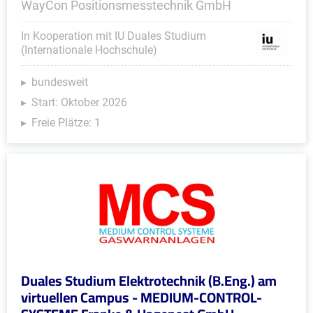
WayCon Positionsmesstechnik GmbH
In Kooperation mit IU Duales Studium
(Internationale Hochschule)
bundesweit
Start: Oktober 2026
Freie Plätze: 1
Duales Studium Elektrotechnik (B.Eng.) am
virtuellen Campus - MEDIUM-CONTROL-