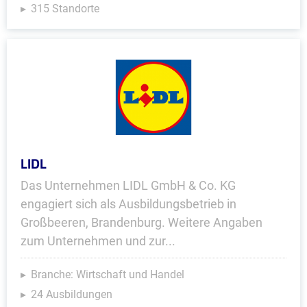
315 Standorte
LIDL
Das Unternehmen LIDL GmbH & Co. KG
engagiert sich als Ausbildungsbetrieb in
Großbeeren, Brandenburg. Weitere Angaben
zum Unternehmen und zur...
Branche: Wirtschaft und Handel
24 Ausbildungen