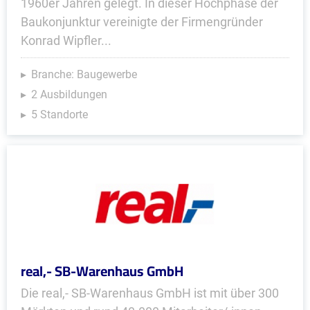
1960er Jahren gelegt. In dieser Hochphase der
Baukonjunktur vereinigte der Firmengründer
Konrad Wipfler...
Branche: Baugewerbe
2 Ausbildungen
5 Standorte
real,- SB-Warenhaus GmbH
Die real,- SB-Warenhaus GmbH ist mit über 300