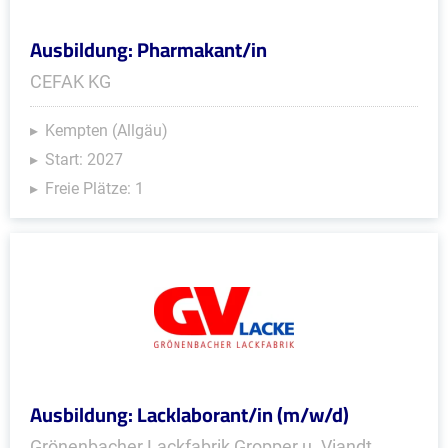
Ausbildung: Pharmakant/in
CEFAK KG
Kempten (Allgäu)
Start: 2027
Freie Plätze: 1
Ausbildung: Lacklaborant/in (m/w/d)
Grönenbacher Lackfabrik Gropper u. Viandt