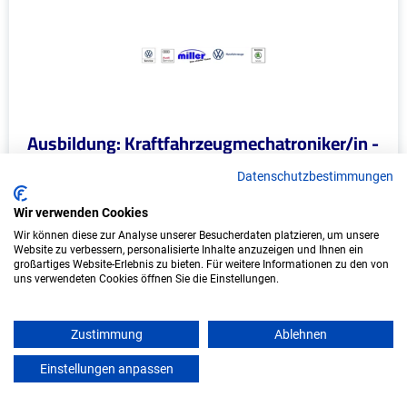
Ausbildung: Kraftfahrzeugmechatroniker/in -
Karosserietechnik (m/w/d)
Datenschutzbestimmungen
Autohaus Theodor Miller Stefan Miller
Wir verwenden Cookies
Wir können diese zur Analyse unserer Besucherdaten platzieren, um unsere
Roßhaupten, Forggensee
Website zu verbessern, personalisierte Inhalte anzuzeigen und Ihnen ein
Start: 2027
großartiges Website-Erlebnis zu bieten. Für weitere Informationen zu den von
uns verwendeten Cookies öffnen Sie die Einstellungen.
Freie Plätze: 1
Zustimmung
Ablehnen
Einstellungen anpassen
Weitere Ausbildungsplätze
mein azubister