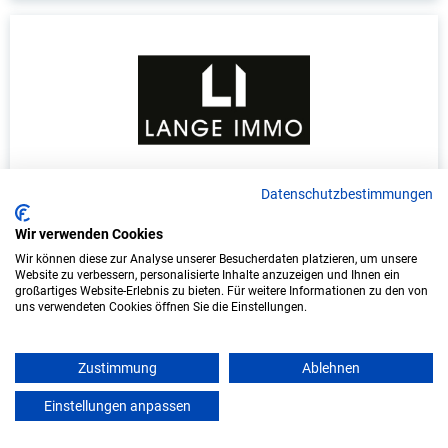
Duales Studium Informatik (B.Sc.) am
Datenschutzbestimmungen
virtuellen Campus - Lange Immo GmbH
Wir verwenden Cookies
LANGE IMMO GmbH
Wir können diese zur Analyse unserer Besucherdaten platzieren, um unsere
Website zu verbessern, personalisierte Inhalte anzuzeigen und Ihnen ein
großartiges Website-Erlebnis zu bieten. Für weitere Informationen zu den von
In Kooperation mit IU Duales Studium
uns verwendeten Cookies öffnen Sie die Einstellungen.
(Internationale Hochschule)
bundesweit
Zustimmung
Ablehnen
Start: Oktober 2026
Einstellungen anpassen
mein azubister
Freie Plätze: 1