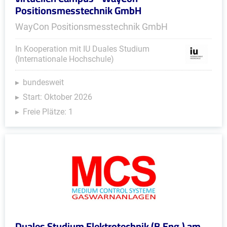
Positionsmesstechnik GmbH
WayCon Positionsmesstechnik GmbH
In Kooperation mit IU Duales Studium
(Internationale Hochschule)
bundesweit
Start: Oktober 2026
Freie Plätze: 1
Duales Studium Elektrotechnik (B.Eng.) am