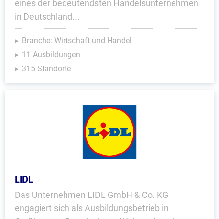
eines der bedeutendsten Handelsunternehmen
in Deutschland...
Branche: Wirtschaft und Handel
11 Ausbildungen
315 Standorte
LIDL
Das Unternehmen LIDL GmbH & Co. KG
engagiert sich als Ausbildungsbetrieb in