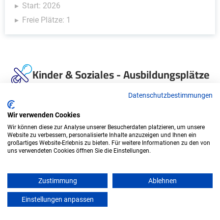
Start: 2026
Freie Plätze: 1
Kinder & Soziales - Ausbildungsplätze
Datenschutzbestimmungen
Wir verwenden Cookies
Wir können diese zur Analyse unserer Besucherdaten platzieren, um unsere
Website zu verbessern, personalisierte Inhalte anzuzeigen und Ihnen ein
großartiges Website-Erlebnis zu bieten. Für weitere Informationen zu den von
uns verwendeten Cookies öffnen Sie die Einstellungen.
Zustimmung
Ablehnen
Duales Studium Soziale Arbeit (B.A.) am
virtuellen Campus - Körnerby GmbH
Einstellungen anpassen
mein azubister
Körnerby GmbH