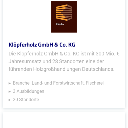
Klöpferholz GmbH & Co. KG
Die Klöpferholz GmbH & Co. KG ist mit 300 Mio. €
Jahresumsatz und 28 Standorten eine der
führenden Holzgroßhandlungen Deutschlands.
Branche: Land- und Forstwirtschaft, Fischerei
3 Ausbildungen
20 Standorte