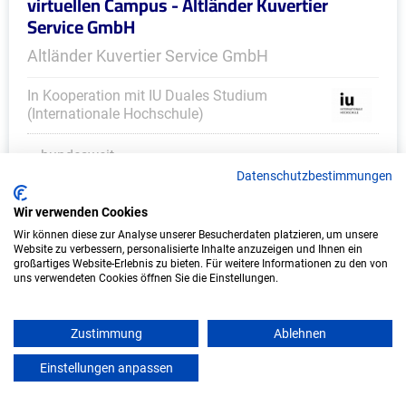
virtuellen Campus - Altländer Kuvertier
Service GmbH
Altländer Kuvertier Service GmbH
In Kooperation mit IU Duales Studium
(Internationale Hochschule)
bundesweit
Datenschutzbestimmungen
Start: Oktober 2026
Freie Plätze: 1
Wir verwenden Cookies
Wir können diese zur Analyse unserer Besucherdaten platzieren, um unsere
Website zu verbessern, personalisierte Inhalte anzuzeigen und Ihnen ein
großartiges Website-Erlebnis zu bieten. Für weitere Informationen zu den von
uns verwendeten Cookies öffnen Sie die Einstellungen.
Zustimmung
Ablehnen
Einstellungen anpassen
mein azubister