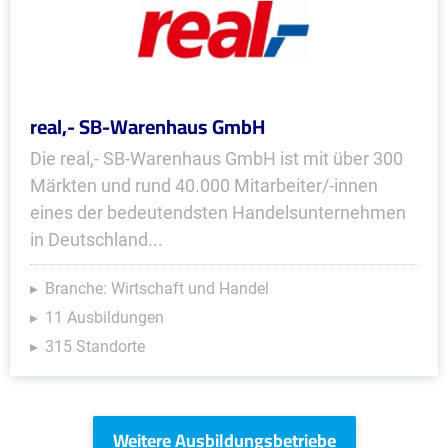
real,- SB-Warenhaus GmbH
Die real,- SB-Warenhaus GmbH ist mit über 300
Märkten und rund 40.000 Mitarbeiter/-innen
eines der bedeutendsten Handelsunternehmen
in Deutschland...
Branche: Wirtschaft und Handel
11 Ausbildungen
315 Standorte
Weitere Ausbildungsbetriebe