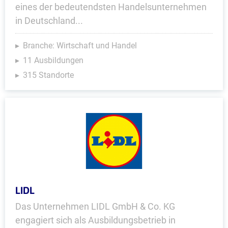
eines der bedeutendsten Handelsunternehmen
in Deutschland...
Branche: Wirtschaft und Handel
11 Ausbildungen
315 Standorte
LIDL
Das Unternehmen LIDL GmbH & Co. KG
engagiert sich als Ausbildungsbetrieb in