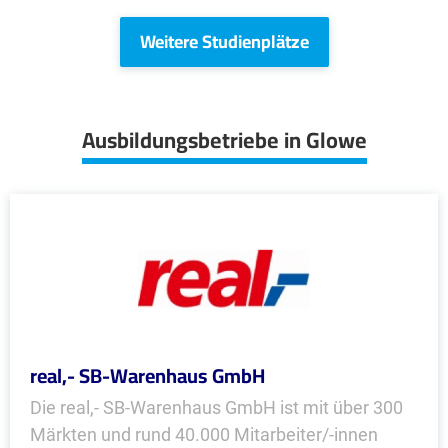
Weitere Studienplätze
Ausbildungsbetriebe in Glowe
real,- SB-Warenhaus GmbH
Die real,- SB-Warenhaus GmbH ist mit über 300
Märkten und rund 40.000 Mitarbeiter/-innen