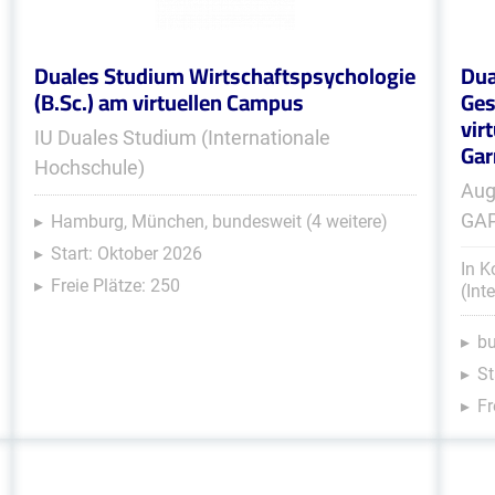
Duales Studium Wirtschaftspsychologie
Dua
(B.Sc.) am virtuellen Campus
Ges
vir
IU Duales Studium (Internationale
Gar
Hochschule)
Aug
GA
Hamburg, München, bundesweit (4 weitere)
Start: Oktober 2026
In K
Freie Plätze: 250
(Int
b
St
Fr