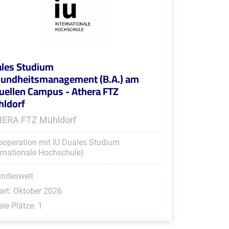
les Studium
undheitsmanagement (B.A.) am
tuellen Campus - Athera FTZ
ldorf
ERA FTZ Mühldorf
ooperation mit IU Duales Studium
ernationale Hochschule)
undesweit
art: Oktober 2026
eie Plätze: 1