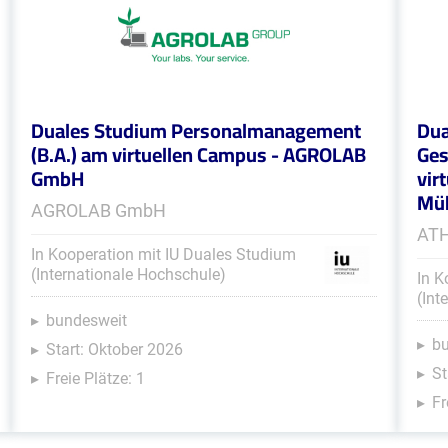
Duales Studium Personalmanagement
Dua
(B.A.) am virtuellen Campus - AGROLAB
Ges
GmbH
vir
Müh
AGROLAB GmbH
ATH
In Kooperation mit IU Duales Studium
(Internationale Hochschule)
In K
(Int
bundesweit
b
Start: Oktober 2026
St
Freie Plätze: 1
Fr