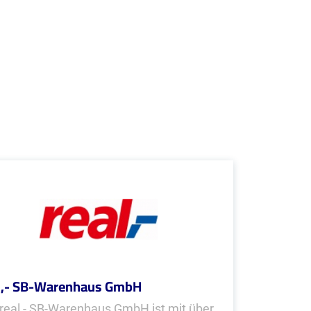
l,- SB-Warenhaus GmbH
 real,- SB-Warenhaus GmbH ist mit über