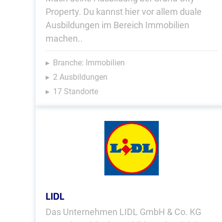
Property. Du kannst hier vor allem duale
Ausbildungen im Bereich Immobilien
machen..
Branche: Immobilien
2 Ausbildungen
17 Standorte
LIDL
Das Unternehmen LIDL GmbH & Co. KG