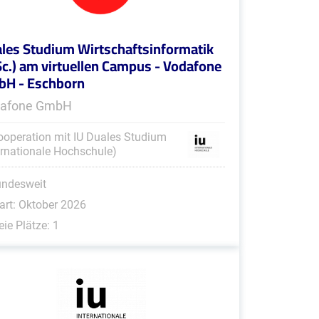
les Studium Wirtschaftsinformatik
Sc.) am virtuellen Campus - Vodafone
H - Eschborn
afone GmbH
ooperation mit IU Duales Studium
ernationale Hochschule)
undesweit
art: Oktober 2026
eie Plätze: 1