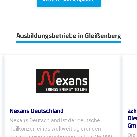
Ausbildungsbetriebe in Gleißenberg
Nexans Deutschland
azh
Die
Nexans Deutschland ist der deutsche
Gm
Teilkonzen eines weltweit agierenden
Die
Technologie­unternehmens, mit ca. 26.000