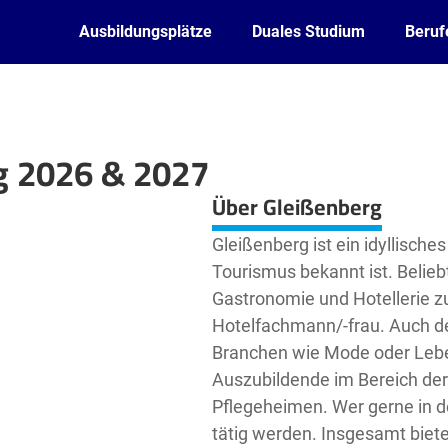
Ausbildungsplätze
Duales Studium
Beruf
g 2026 & 2027
Leaflet
| ©
OpenStreetMap2
contributors
Über Gleißenberg
Gleißenberg ist ein idyllische
Tourismus bekannt ist. Belie
Gastronomie und Hotellerie zu
Hotelfachmann/-frau. Auch der
Branchen wie Mode oder Lebe
Auszubildende im Bereich der 
Pflegeheimen. Wer gerne in der
tätig werden. Insgesamt biete