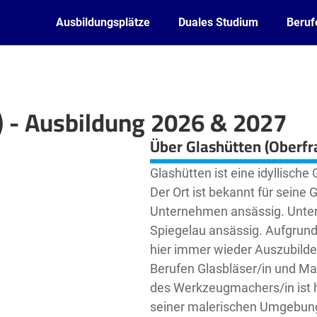
Ausbildungsplätze
Duales Studium
Beruf
) - Ausbildung 2026 & 2027
Leaflet
| ©
OpenStreetMap2
contributors
Über Glashütten (Oberfr
Glashütten ist eine idyllisch
Der Ort ist bekannt für seine 
Unternehmen ansässig. Unter 
Spiegelau ansässig. Aufgrun
hier immer wieder Auszubilde
Berufen Glasbläser/in und Ma
des Werkzeugmachers/in ist hi
seiner malerischen Umgebung u