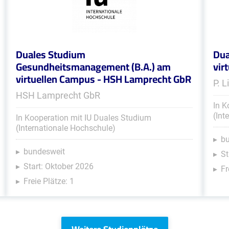
Duales Studium
Dua
Gesundheitsmanagement (B.A.) am
vir
virtuellen Campus - HSH Lamprecht GbR
P. 
HSH Lamprecht GbR
In K
(Int
In Kooperation mit IU Duales Studium
(Internationale Hochschule)
b
bundesweit
St
Start: Oktober 2026
Fr
Freie Plätze: 1