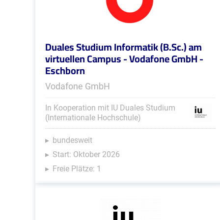
Duales Studium Informatik (B.Sc.) am
virtuellen Campus - Vodafone GmbH -
Eschborn
Vodafone GmbH
In Kooperation mit IU Duales Studium
(Internationale Hochschule)
bundesweit
Start: Oktober 2026
Freie Plätze: 1