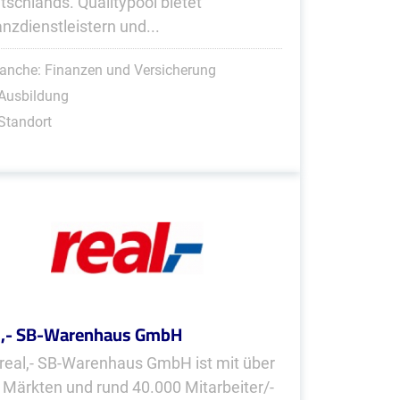
tschlands. Qualitypool bietet
anzdienstleistern und...
anche: Finanzen und Versicherung
Ausbildung
Standort
l,- SB-Warenhaus GmbH
 real,- SB-Warenhaus GmbH ist mit über
 Märkten und rund 40.000 Mitarbeiter/-