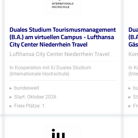
Duales Studium Tourismusmanagement
Dua
(B.A.) am virtuellen Campus - Lufthansa
(B.
City Center Niederrhein Travel
Gäs
Lufthansa City Center Niederrhein Travel
Kom
In Kooperation mit IU Duales Studium
In K
(Internationale Hochschule)
(Int
bundesweit
b
Start: Oktober 2026
St
Freie Plätze: 1
Fr