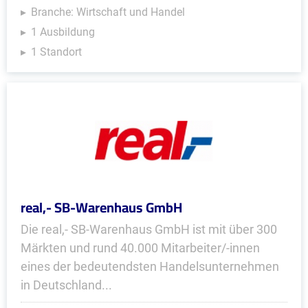
Branche: Wirtschaft und Handel
1 Ausbildung
1 Standort
real,- SB-Warenhaus GmbH
Die real,- SB-Warenhaus GmbH ist mit über 300
Märkten und rund 40.000 Mitarbeiter/-innen
eines der bedeutendsten Handelsunternehmen
in Deutschland...