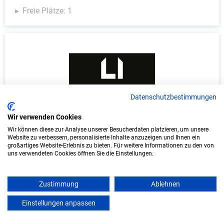
Freie Plätze: 1
Datenschutzbestimmungen
Wir verwenden Cookies
Duales Studium Informatik (B.Sc.) am
Wir können diese zur Analyse unserer Besucherdaten platzieren, um unsere
virtuellen Campus - Lange Immo GmbH
Website zu verbessern, personalisierte Inhalte anzuzeigen und Ihnen ein
großartiges Website-Erlebnis zu bieten. Für weitere Informationen zu den von
LANGE IMMO GmbH
uns verwendeten Cookies öffnen Sie die Einstellungen.
In Kooperation mit IU Duales Studium
(Internationale Hochschule)
Zustimmung
Ablehnen
Einstellungen anpassen
mein azubister
bundesweit
Start: Oktober 2026