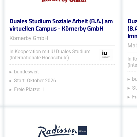
Duales Studium Soziale Arbeit (B.A.) am
Dua
virtuellen Campus - Körnerby GmbH
(B.
Im
Körnerby GmbH
Mab
In Kooperation mit IU Duales Studium
(Internationale Hochschule)
In K
(Int
bundesweit
b
Start: Oktober 2026
St
Freie Plätze: 1
Fr