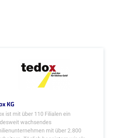
ox KG
x ist mit über 110 Filialen ein
desweit wachsendes
ilienunternehmen mit über 2.800