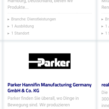
Hamburg, Deutschland, bieten wir
Mit
Produkte...
Ren
Branche: Dienstleistungen
Br
1 Ausbildung
1 
1 Standort
1 
Parker Hannifin Manufacturing Germany
rea
GmbH & Co. KG
Die
Parker finden Sie überall, wo Dinge in
300
Bewegung sind. Wir produzieren
inn