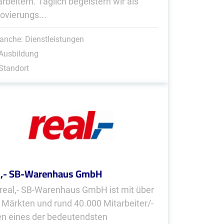
arbeitern. Täglich begeistern wir als
ovierungs...
anche: Dienstleistungen
Ausbildung
Standort
l,- SB-Warenhaus GmbH
 real,- SB-Warenhaus GmbH ist mit über
 Märkten und rund 40.000 Mitarbeiter/-
en eines der bedeutendsten