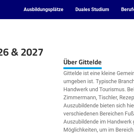
Ausbildungsplätze
Duales Studium
Beruf
026 & 2027
Leaflet
| ©
OpenStreetMap2
contributors
Über Gittelde
Gittelde ist eine kleine Geme
umgeben ist. Typische Branch
Handwerk und Tourismus. Beli
Zimmermann, Tischler, Rezept
Auszubildende bieten sich hie
verschiedenen Bereichen Fuß 
Auszubildende im Handwerk ge
Möglichkeiten, um im Bereich 