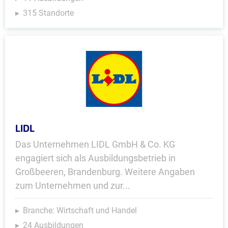
315 Standorte
LIDL
Das Unternehmen LIDL GmbH & Co. KG
engagiert sich als Ausbildungsbetrieb in
Großbeeren, Brandenburg. Weitere Angaben
zum Unternehmen und zur...
Branche: Wirtschaft und Handel
24 Ausbildungen