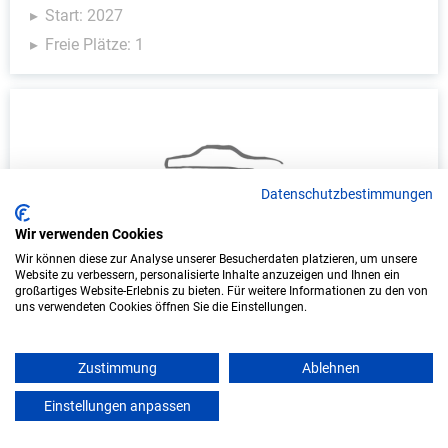
Start: 2027
Freie Plätze: 1
Datenschutzbestimmungen
Wir verwenden Cookies
Wir können diese zur Analyse unserer Besucherdaten platzieren, um unsere
Ausbildung: Automobilkaufmann/-frau
Website zu verbessern, personalisierte Inhalte anzuzeigen und Ihnen ein
(m/w/d)
großartiges Website-Erlebnis zu bieten. Für weitere Informationen zu den von
uns verwendeten Cookies öffnen Sie die Einstellungen.
Autohaus Bojahr GmbH
Zustimmung
Ablehnen
Schweich, Mosel
Start: 2027
Einstellungen anpassen
mein azubister
Freie Plätze: 1