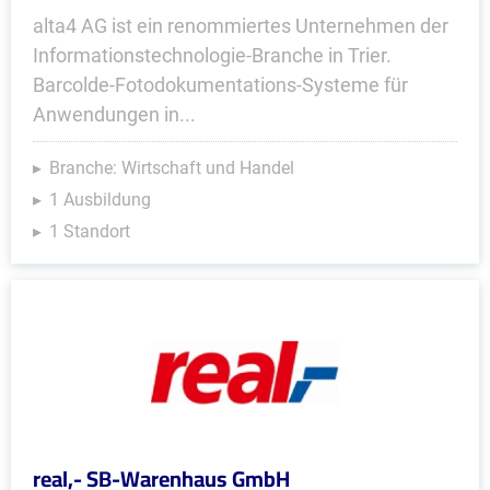
alta4 AG ist ein renommiertes Unternehmen der
Informationstechnologie-Branche in Trier.
Barcolde-Fotodokumentations-Systeme für
Anwendungen in...
Branche: Wirtschaft und Handel
1 Ausbildung
1 Standort
real,- SB-Warenhaus GmbH