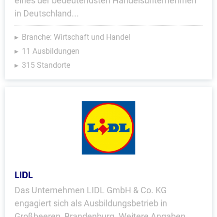
eines der bedeutendsten Handelsunternehmen
in Deutschland...
Branche: Wirtschaft und Handel
11 Ausbildungen
315 Standorte
LIDL
Das Unternehmen LIDL GmbH & Co. KG
engagiert sich als Ausbildungsbetrieb in
Großbeeren, Brandenburg. Weitere Angaben