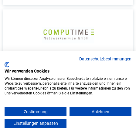
Datenschutzbestimmungen
Duales Studium Informatik (B.Sc.) am
virtuellen Campus - COMPUTIME
Wir verwenden Cookies
Netzwerkservice GmbH
Wir können diese zur Analyse unserer Besucherdaten platzieren, um unsere
Website zu verbessern, personalisierte Inhalte anzuzeigen und Ihnen ein
COMPUTIME Netzwerkservice GmbH
großartiges Website-Erlebnis zu bieten. Für weitere Informationen zu den von
uns verwendeten Cookies öffnen Sie die Einstellungen.
In Kooperation mit IU Duales Studium
(Internationale Hochschule)
Zustimmung
Ablehnen
bundesweit
Einstellungen anpassen
mein azubister
Start: Oktober 2026