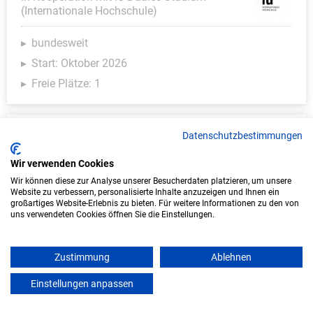
(Internationale Hochschule)
bundesweit
Start: Oktober 2026
Freie Plätze: 1
Datenschutzbestimmungen
Wir verwenden Cookies
Wir können diese zur Analyse unserer Besucherdaten platzieren, um unsere
Website zu verbessern, personalisierte Inhalte anzuzeigen und Ihnen ein
großartiges Website-Erlebnis zu bieten. Für weitere Informationen zu den von
uns verwendeten Cookies öffnen Sie die Einstellungen.
Duales Studium Informatik (B.Sc.) am
virtuellen Campus - COMPUTIME
Zustimmung
Ablehnen
Netzwerkservice GmbH
Einstellungen anpassen
mein azubister
COMPUTIME Netzwerkservice GmbH