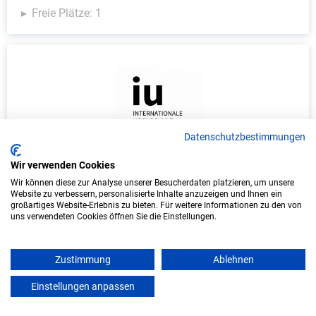
Freie Plätze: 1
Datenschutzbestimmungen
Wir verwenden Cookies
Duales Studium Informatik (B.Sc.) am
virtuellen Campus - Vereinigte
Wir können diese zur Analyse unserer Besucherdaten platzieren, um unsere
Website zu verbessern, personalisierte Inhalte anzuzeigen und Ihnen ein
Hagelversicherung VVaG
großartiges Website-Erlebnis zu bieten. Für weitere Informationen zu den von
uns verwendeten Cookies öffnen Sie die Einstellungen.
Vereinigte Hagelversicherung VVaG
In Kooperation mit IU Duales Studium (Internationale
Zustimmung
Ablehnen
Hochschule)
Einstellungen anpassen
mein azubister
bundesweit