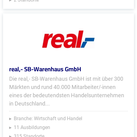
real,- SB-Warenhaus GmbH
Die real,- SB-Warenhaus GmbH ist mit über 300
Märkten und rund 40.000 Mitarbeiter/-innen
eines der bedeutendsten Handelsunternehmen
in Deutschland...
Branche: Wirtschaft und Handel
11 Ausbildungen
315 Standorte