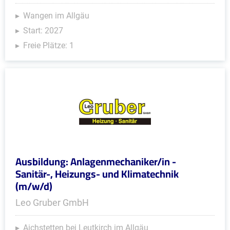
Wangen im Allgäu
Start: 2027
Freie Plätze: 1
Ausbildung: Anlagenmechaniker/in -
Sanitär-, Heizungs- und Klimatechnik
(m/w/d)
Leo Gruber GmbH
Aichstetten bei Leutkirch im Allgäu